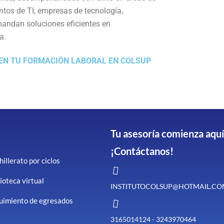
ntos de TI, empresas de tecnología,
mandan soluciones eficientes en
a.
 EN TU FORMACIÓN LABORAL EN COLSUP
Tu asesoría comienza aquí
¡Contáctanos!
illerato por ciclos
ioteca virtual
INSTITUTOCOLSUP@HOTMAIL.C
uimiento de egresados
3165014124 - 3243970464