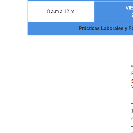
VI
8 a.m a 12 m
Prácticas Laborales y F