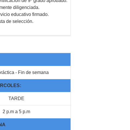
rtificación de 9º grado aprobado.
mente diligenciada.
vicio educativo firmado.
sta de selección.
ráctica - Fin de semana
ÉRCOLES:
TARDE
2 p.m a 5 p.m
NA