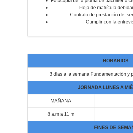
Fotocopia del diploma de bachiller o ce
Hoja de matrícula debida
Contrato de prestación del ser
Cumplir con la entrevi
HORARIOS:
3 días a la semana Fundamentación y p
JORNADA LUNES A MI
MAÑANA
8 a.m a 11 m
FINES DE SEMA