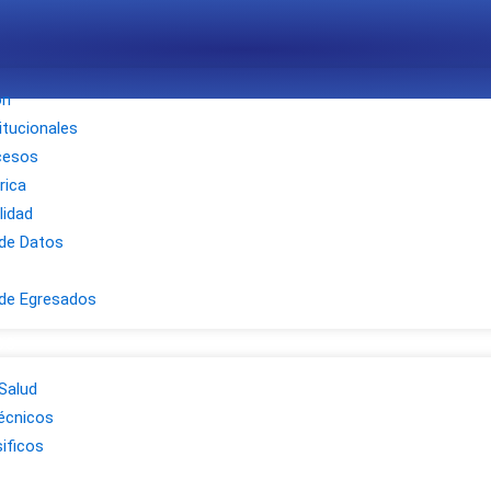
ón
titucionales
cesos
rica
lidad
de Datos
de Egresados
CO
 Salud
écnicos
ificos