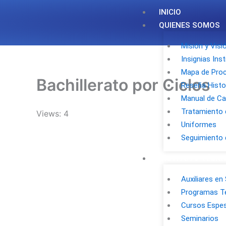
Skip
INICIO
to
QUIENES SOMOS
content
Misión y Visi
Insignias Ins
Mapa de Pro
Bachillerato por Ciclos
Reseña Histo
Manual de Ca
Tratamiento 
Views: 4
Uniformes
Seguimiento 
INSTITUTO TÉCNI
Auxiliares en
Programas T
Cursos Espes
Seminarios