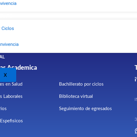
vivencia
ERATO
r Ciclos
nvivencia
AL
as Academica
X
res en Salud
Bachillerato por ciclos
s Laborales
Biblioteca virtual
ios
Seguimiento de egresados
3
Espefisicos