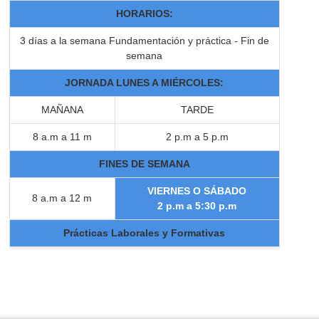
HORARIOS:
3 días a la semana Fundamentación y práctica - Fin de
semana
JORNADA LUNES A MIÉRCOLES:
MAÑANA
TARDE
8 a.m a 11 m
2 p.m a 5 p.m
FINES DE SEMANA
VIERNES O SÁBADO
8 a.m a 12 m
2 p.m a 5:30 p.m
Prácticas Laborales y Formativas