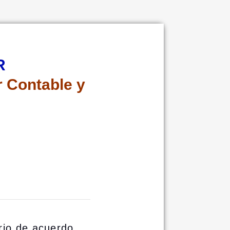
R
r Contable y
rio de acuerdo